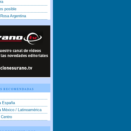
ra
es posible
 Rosa Argentina
S RECOMENDADAS
a España
a México / Latinoamérica
 Centro