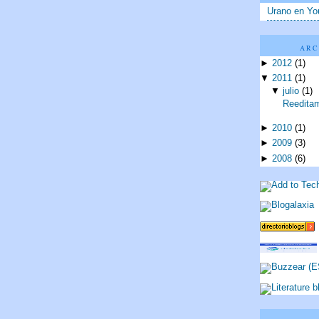
Urano en Yo
ARC
►
2012
(
1
)
▼
2011
(
1
)
▼
julio
(
1
)
Reeditam
►
2010
(
1
)
►
2009
(
3
)
►
2008
(
6
)