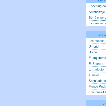
LIBR
Coaching c
Aprendizaje
Sé tú mism
La ciencia de
OTRO
Los huesos 
Umbriel
Urano
El arquitect
El Secreto
El traductor
Túneles
Sepultado c
Mundo Puck
Ediciones Pl
V