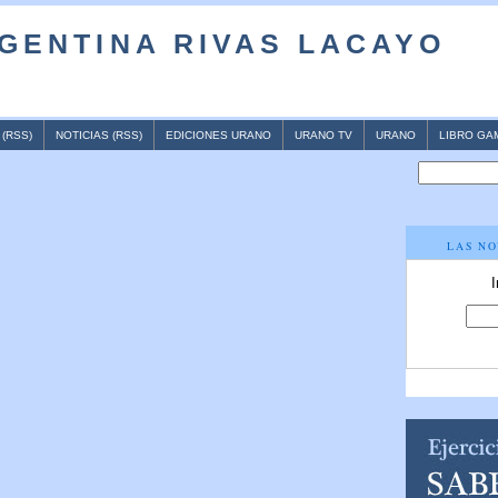
GENTINA RIVAS LACAYO
(RSS)
NOTICIAS (RSS)
EDICIONES URANO
URANO TV
URANO
LIBRO GA
LAS NO
I