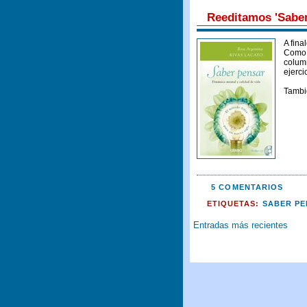
Reeditamos 'Saber
A fina
Como 
colum
ejerci
Tambi
5 COMENTARIOS
ETIQUETAS:
SABER P
Entradas más recientes