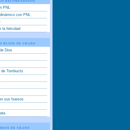
OS RECOMENDADOS
on PNL
 dinámico con PNL
o
 la felicidad
S BLOGS DE URANO
de Dios
o de Tombuctú
on sus huesos
ata
ÍDEOS DE URANO